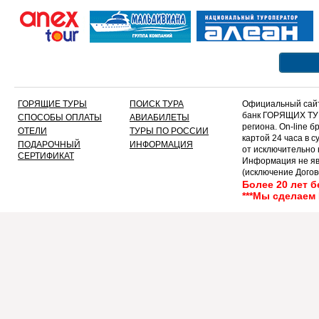
3
4
5
6
7
8
9
ГОРЯЩИЕ ТУРЫ
ПОИСК ТУРА
Официальный сайт
10
банк ГОРЯЩИХ ТУР
СПОСОБЫ ОПЛАТЫ
АВИАБИЛЕТЫ
11
региона. On-line 
ОТЕЛИ
ТУРЫ ПО РОССИИ
картой 24 часа в 
12
ПОДАРОЧНЫЙ
ИНФОРМАЦИЯ
от исключительно
13
СЕРТИФИКАТ
Информация не яв
14
(исключение Догов
текст!!!!!
15
Более 20 лет 
***Мы сделаем
16
17
18
19
20
21
22
23
24