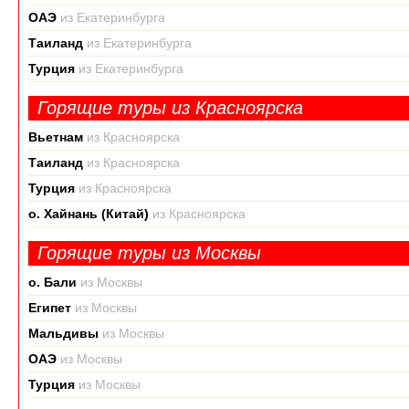
ОАЭ
из Екатеринбурга
Таиланд
из Екатеринбурга
Турция
из Екатеринбурга
Горящие туры из Красноярска
Вьетнам
из Красноярска
Таиланд
из Красноярска
Турция
из Красноярска
о. Хайнань (Китай)
из Красноярска
Горящие туры из Москвы
о. Бали
из Москвы
Египет
из Москвы
Мальдивы
из Москвы
ОАЭ
из Москвы
Турция
из Москвы