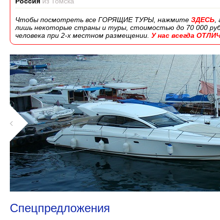
Россия
из Томска
Чтобы посмотреть все ГОРЯЩИЕ ТУРЫ, нажмите
ЗДЕСЬ
,
лишь некоторые страны и туры, стоимостью до 70 000 руб.,
человека при 2-х местном размещении.
У нас всегда ОТЛ
1
Спецпредложения
2