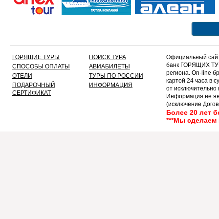
ГОРЯЩИЕ ТУРЫ
ПОИСК ТУРА
Официальный сайт
банк ГОРЯЩИХ ТУР
СПОСОБЫ ОПЛАТЫ
АВИАБИЛЕТЫ
региона. On-line 
ОТЕЛИ
ТУРЫ ПО РОССИИ
картой 24 часа в 
ПОДАРОЧНЫЙ
ИНФОРМАЦИЯ
от исключительно
СЕРТИФИКАТ
Информация не яв
(исключение Догов
текст!!!!!
Более 20 лет 
***Мы сделаем