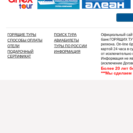
ГОРЯЩИЕ ТУРЫ
ПОИСК ТУРА
Официальный сайт
банк ГОРЯЩИХ ТУР
СПОСОБЫ ОПЛАТЫ
АВИАБИЛЕТЫ
региона. On-line 
ОТЕЛИ
ТУРЫ ПО РОССИИ
картой 24 часа в 
ПОДАРОЧНЫЙ
ИНФОРМАЦИЯ
от исключительно
СЕРТИФИКАТ
Информация не яв
(исключение Догов
текст!!!!!
Более 20 лет 
***Мы сделаем