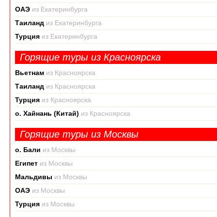
ОАЭ
из Екатеринбурга
Таиланд
из Екатеринбурга
Турция
из Екатеринбурга
Горящие туры из Красноярска
Вьетнам
из Красноярска
Таиланд
из Красноярска
Турция
из Красноярска
о. Хайнань (Китай)
из Красноярска
Горящие туры из Москвы
о. Бали
из Москвы
Египет
из Москвы
Мальдивы
из Москвы
ОАЭ
из Москвы
Турция
из Москвы