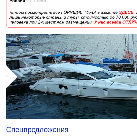
Россия
из Томска
Чтобы посмотреть все ГОРЯЩИЕ ТУРЫ, нажмите
ЗДЕСЬ
,
лишь некоторые страны и туры, стоимостью до 70 000 руб.,
человека при 2-х местном размещении.
У нас всегда ОТЛ
1
Спецпредложения
2