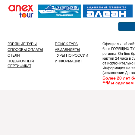
3
4
5
6
7
8
9
ГОРЯЩИЕ ТУРЫ
ПОИСК ТУРА
Официальный сайт
10
банк ГОРЯЩИХ ТУР
СПОСОБЫ ОПЛАТЫ
АВИАБИЛЕТЫ
11
региона. On-line 
ОТЕЛИ
ТУРЫ ПО РОССИИ
картой 24 часа в 
12
ПОДАРОЧНЫЙ
ИНФОРМАЦИЯ
от исключительно
13
СЕРТИФИКАТ
Информация не яв
14
(исключение Догов
текст!!!!!
15
Более 20 лет 
***Мы сделаем
16
17
18
19
20
21
22
23
24