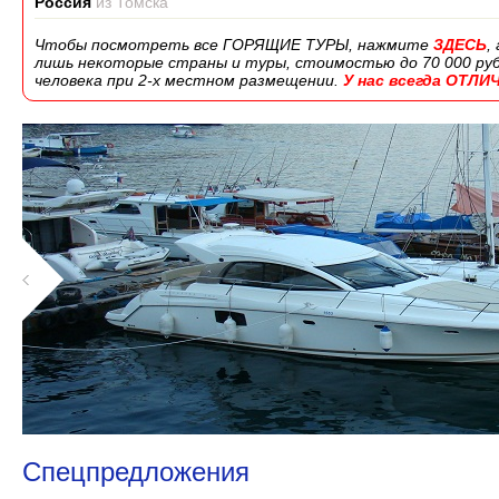
Россия
из Томска
Чтобы посмотреть все ГОРЯЩИЕ ТУРЫ, нажмите
ЗДЕСЬ
,
лишь некоторые страны и туры, стоимостью до 70 000 руб.,
человека при 2-х местном размещении.
У нас всегда ОТЛ
1
Спецпредложения
2