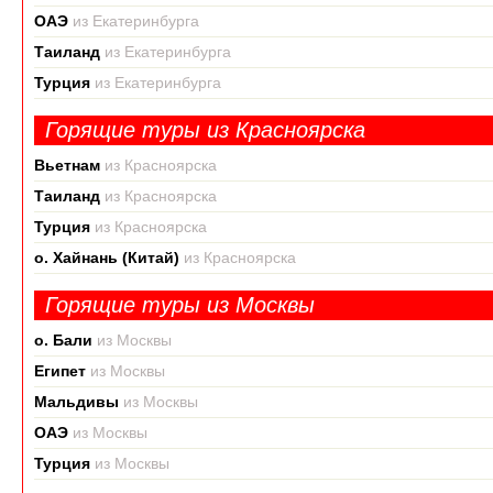
ОАЭ
из Екатеринбурга
Таиланд
из Екатеринбурга
Турция
из Екатеринбурга
Горящие туры из Красноярска
Вьетнам
из Красноярска
Таиланд
из Красноярска
Турция
из Красноярска
о. Хайнань (Китай)
из Красноярска
Горящие туры из Москвы
о. Бали
из Москвы
Египет
из Москвы
Мальдивы
из Москвы
ОАЭ
из Москвы
Турция
из Москвы